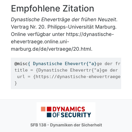
Empfohlene Zitation
Dynastische Eheverträge der frühen Neuzeit
.
Vertrag Nr. 20. Philipps-Universität Marburg.
Online verfügbar unter https://dynastische-
ehevertraege.online.uni-
marburg.de/de/vertraege/20.html.
@misc
{ 
Dynastische
Ehevertr
{"
a
}
ge der fr{"u}
title = {Dynastische Ehevertr{"a}ge der fr{"
 url = {https://dynastische-ehevertraege.onl
}
SFB 138 - Dynamiken der Sicherheit