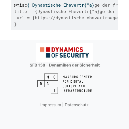
@misc
{ 
Dynastische
Ehevertr
{"
a
}
ge der fr{"u}
title = {Dynastische Ehevertr{"a}ge der fr{"
 url = {https://dynastische-ehevertraege.onl
}
SFB 138 - Dynamiken der Sicherheit
Impressum
|
Datenschutz