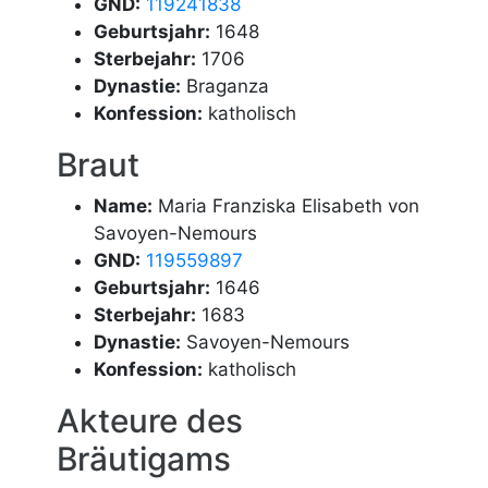
GND:
119241838
Geburtsjahr:
1648
Sterbejahr:
1706
Dynastie:
Braganza
Konfession:
katholisch
Braut
Name:
Maria Franziska Elisabeth von
Savoyen-Nemours
GND:
119559897
Geburtsjahr:
1646
Sterbejahr:
1683
Dynastie:
Savoyen-Nemours
Konfession:
katholisch
Akteure des
Bräutigams