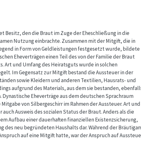
et Besitz, den die Braut im Zuge der Eheschließung in die
amen Nutzung einbrachte. Zusammen mit der Mitgift, die in
gend in Form von Geldleistungen festgesetzt wurde, bildete
ischen Eheverträgen einen Teil des von der Familie der Braut
s. Art und Umfang des Heiratsguts wurde in solchen
gelt. Im Gegensatz zur Mitgift bestand die Aussteuer in der
änden sowie Kleidern und anderen Textilien, Hausrats- und
ings aufgrund des Materials, aus dem sie bestanden, ebenfall
n. Dynastische Eheverträge aus dem deutschen Sprachraum
 Mitgabe von Silbergeschirr im Rahmen der Aussteuer. Art und
auch Ausweis des sozialen Status der Braut. Anders als die
 dem Aufbau einer dauerhaften finanziellen Existenzsicherung,
ung des neu begründeten Haushalts dar. Während der Bräutiga
nspruch auf eine Mitgift hatte, war der Anspruch auf Aussteue