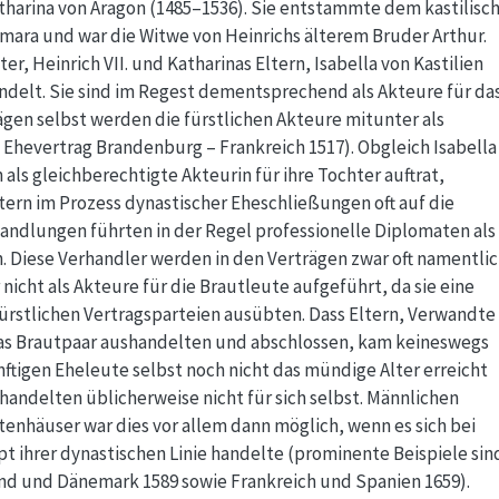
atharina von Aragon (1485–1536). Sie entstammte dem kastilisch
mara und war die Witwe von Heinrichs älterem Bruder Arthur.
r, Heinrich VII. und Katharinas Eltern, Isabella von Kastilien
delt. Sie sind im Regest dementsprechend als Akteure für da
gen selbst werden die fürstlichen Akteure mitunter als
en Ehevertrag Brandenburg – Frankreich 1517). Obgleich Isabella
als gleichberechtigte Akteurin für ihre Tochter auftrat,
tern im Prozess dynastischer Eheschließungen oft auf die
ndlungen führten in der Regel professionelle Diplomaten als
n. Diese Verhandler werden in den Verträgen zwar oft namentli
nicht als Akteure für die Brautleute aufgeführt, da sie eine
fürstlichen Vertragsparteien ausübten. Dass Eltern, Verwandte
as Brautpaar aushandelten und abschlossen, kam keineswegs
ünftigen Eheleute selbst noch nicht das mündige Alter erreicht
handelten üblicherweise nicht für sich selbst. Männlichen
tenhäuser war dies vor allem dann möglich, wenn es sich bei
 ihrer dynastischen Linie handelte (prominente Beispiele sin
nd und Dänemark 1589 sowie Frankreich und Spanien 1659).