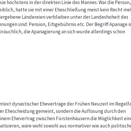
e höchstens in der direkten Linie des Mannes. War die Person,
blich, hatte sie mit einer Eheschließung meist kein Recht me
Vergebene Ländereien verblieben unter der Landeshoheit des
hnungen sind: Pension, Erbgebührnis etc. Der Begriff Apanage i
bräuchlich, die Apanagierung an sich wurde allerdings schon
ontext dynastischer Eheverträge der Frühen Neuzeit im Regelfa
der Ehescheidung gemeint, sondern die Auflösung durch den
 einem Ehevertrag zwischen Fürstenhäusern die Möglichkeit ein
tisieren, wäre wohl sowohl aus normativer wie auch politisch