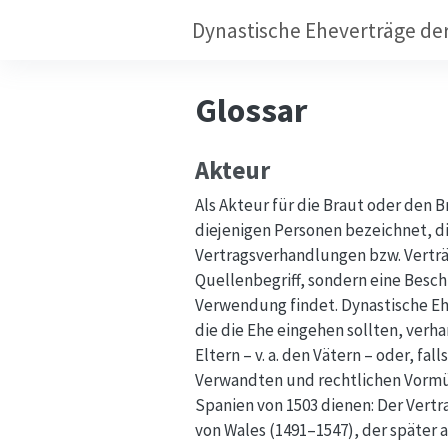
Dynastische Eheverträge de
Glossar
Akteur
Als Akteur für die Braut oder den
diejenigen Personen bezeichnet, di
Vertragsverhandlungen bzw. Verträg
Quellenbegriff, sondern eine Besc
Verwendung findet. Dynastische Eh
die die Ehe eingehen sollten, verh
Eltern – v. a. den Vätern – oder, f
Verwandten und rechtlichen Vormün
Spanien von 1503 dienen: Der Vertr
von Wales (1491–1547), der später a