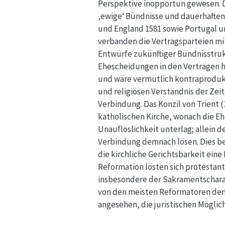
Perspektive inopportun gewesen. Dy
‚ewige‘ Bündnisse und dauerhaften F
und England 1581 sowie Portugal u
verbanden die Vertragsparteien mi
Entwürfe zukünftiger Bündnisstru
Ehescheidungen in den Verträgen 
und wäre vermutlich kontraprodukt
und religiösen Verständnis der Zeit
Verbindung. Das Konzil von Trient 
katholischen Kirche, wonach die E
Unauflöslichkeit unterlag; allein 
Verbindung demnach lösen. Dies b
die kirchliche Gerichtsbarkeit eine
Reformation lösten sich protestan
insbesondere der Sakramentschara
von den meisten Reformatoren denn
angesehen, die juristischen Möglic