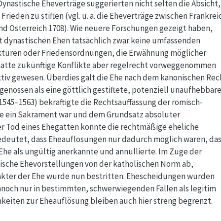
nastische Eheverträge suggerierten nicht selten die Absicht,
rieden zu stiften (vgl. u. a. die Eheverträge zwischen Frankrei
nd Österreich 1708). Wie neuere Forschungen gezeigt haben,
t dynastischen Ehen tatsächlich zwar keine umfassenden
kturen oder Friedensordnungen, die Erwähnung möglicher
hätte zukünftige Konflikte aber regelrecht vorweggenommen
iv gewesen. Überdies galt die Ehe nach dem kanonischen Rec
genossen als eine göttlich gestiftete, potenziell unaufhebbar
(1545–1563) bekräftigte die Rechtsauffassung der römisch-
he ein Sakrament war und dem Grundsatz absoluter
der Tod eines Ehegatten konnte die rechtmäßige eheliche
edeutet, dass Eheauflösungen nur dadurch möglich waren, das
 Ehe als ungültig anerkannte und annullierte. Im Zuge der
tische Ehevorstellungen von der katholischen Norm ab,
kter der Ehe wurde nun bestritten. Ehescheidungen wurden
och nur in bestimmten, schwerwiegenden Fällen als legitim
hkeiten zur Eheauflösung bleiben auch hier streng begrenzt.