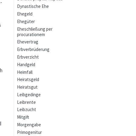
-
Dynastische Ehe
Ehegeld
Ehegüter
s
Eheschließung per
procurationem
Ehevertrag
Erbverbrüderung
Erbverzicht
Handgeld
ch
Heimfall
Heiratsgeld
Heiratsgut
Leibgedinge
Leibrente
Leibzucht
Mitgift
d
Morgengabe
Primogenitur