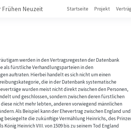
r Frühen Neuzeit
Startseite
Projekt
Verträ
 Bräutigam werden in den Vertragsregesten der Datenbank
e als fürstliche Verhandlungsparteien in den
en auftraten. Hierbei handelt es sich nicht um einen
hreibungskategorie, die in der Datenbank systematische
everträge wurden meist nicht direkt zwischen den Personen,
andelt und geschlossen, sondern zwischen deren fürstlichen
alls diese nicht mehr lebten, anderen vorwiegend männlichen
dern. Als Beispiel kann der Ehevertrag zwischen England und
ag besiegelte die zukünftige Vermählung Heinrichs, des Prinze
ls König Heinrich VIII. von 1509 bis zu seinem Tod England