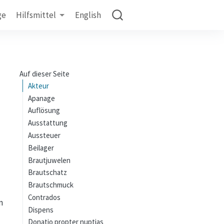
ge
Hilfsmittel
English
Auf dieser Seite
Akteur
Apanage
Auflösung
Ausstattung
Aussteuer
Beilager
Brautjuwelen
Brautschatz
Brautschmuck
Contrados
n
Dispens
Donatio propter nuptias