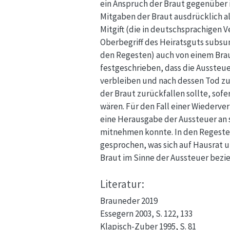
ein Anspruch der Braut gegenüber i
Mitgaben der Braut ausdrücklich a
Mitgift (die in deutschsprachigen 
Oberbegriff des Heiratsguts subsum
den Regesten) auch von einem Brau
festgeschrieben, dass die Aussteu
verbleiben und nach dessen Tod zu
der Braut zurückfallen sollte, sof
wären. Für den Fall einer Wiederv
eine Herausgabe der Aussteuer an si
mitnehmen konnte. In den Regesten
gesprochen, was sich auf Hausrat 
Braut im Sinne der Aussteuer bezi
Literatur:
Brauneder 2019
Essegern 2003, S. 122, 133
Klapisch-Zuber 1995, S. 81