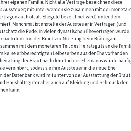
hrer eigenen Familie. Nicht alle Verträge bezeichnen diese
ls Aussteuer; mitunter werden sie zusammen mit der monetär
Verträgen auch oft als Ehegeld bezeichnet wird) unter dem
iert. Manchmal ist anstelle der Aussteuer in Verträgen (und
tschatz die Rede. In vielen dynastischen Eheverträgen wurde
er nach dem Tod der Braut zur Nutzung beim Bräutigam
sammen mit dem monetären Teil des Heiratsguts an die Famil
ern keine erbberechtigten Leibeserben aus der Ehe vorhanden
erheiratung der Braut nach dem Tod des Ehemanns wurde häufi
e vereinbart, sodass sie ihre Aussteuer in die neue Ehe
 der Datenbank wird mitunter von der Ausstattung der Braut
und Haushaltsgüter aber auch auf Kleidung und Schmuck der
ehen kann.