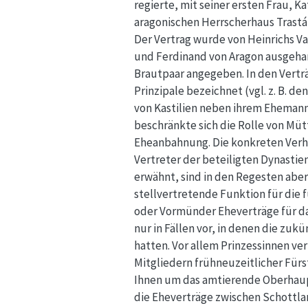
regierte, mit seiner ersten Frau, K
aragonischen Herrscherhaus Trastá
Der Vertrag wurde von Heinrichs Vate
und Ferdinand von Aragon ausgehan
Brautpaar angegeben. In den Verträ
Prinzipale bezeichnet (vgl. z. B. d
von Kastilien neben ihrem Ehemann 
beschränkte sich die Rolle von Müt
Eheanbahnung. Die konkreten Verha
Vertreter der beteiligten Dynastie
erwähnt, sind in den Regesten aber 
stellvertretende Funktion für die 
oder Vormünder Eheverträge für d
nur in Fällen vor, in denen die zuk
hatten. Vor allem Prinzessinnen ver
Mitgliedern frühneuzeitlicher Fürs
Ihnen um das amtierende Oberhaupt
die Eheverträge zwischen Schottla