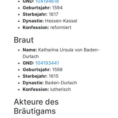
GND:
104194618
Geburtsjahr:
1594
Sterbejahr:
1617
Dynastie:
Hessen-Kassel
Konfession:
reformiert
Braut
Name:
Katharina Ursula von Baden-
Durlach
GND:
104193441
Geburtsjahr:
1598
Sterbejahr:
1615
Dynastie:
Baden-Durlach
Konfession:
lutherisch
Akteure des
Bräutigams