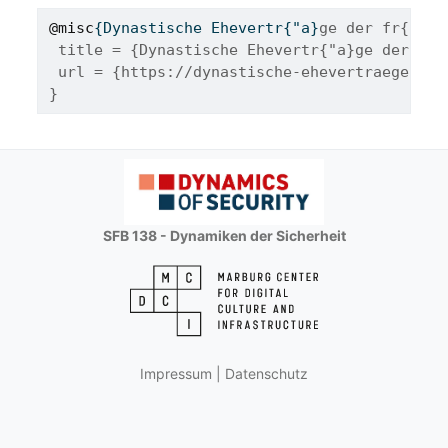
@misc
{
Dynastische
Ehevertr
{"
a
}
ge der fr{"u}h
 title = {Dynastische Ehevertr{"a}ge der fr{
 url = {https://dynastische-ehevertraege.onl
}
SFB 138 - Dynamiken der Sicherheit
Impressum
|
Datenschutz