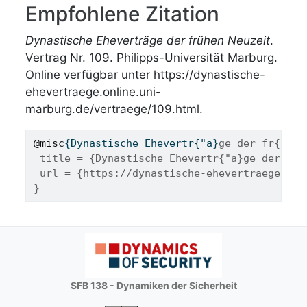
Empfohlene Zitation
Dynastische Eheverträge der frühen Neuzeit
.
Vertrag Nr. 109. Philipps-Universität Marburg.
Online verfügbar unter https://dynastische-
ehevertraege.online.uni-
marburg.de/vertraege/109.html.
@misc
{
Dynastische
Ehevertr
{"
a
}
ge der fr{"u}h
 title = {Dynastische Ehevertr{"a}ge der fr{
 url = {https://dynastische-ehevertraege.onl
}
SFB 138 - Dynamiken der Sicherheit