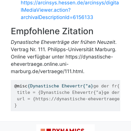
https://arcinsys.hessen.de/arcinsys/digita
lMediaViewer.action?
archivalDescriptionId=6156133
Empfohlene Zitation
Dynastische Eheverträge der frühen Neuzeit
.
Vertrag Nr. 111. Philipps-Universität Marburg.
Online verfügbar unter https://dynastische-
ehevertraege.online.uni-
marburg.de/vertraege/111.html.
@misc
{
Dynastische
Ehevertr
{"
a
}
ge der fr{"u}h
 title = {Dynastische Ehevertr{"a}ge der fr{
 url = {https://dynastische-ehevertraege.onl
}