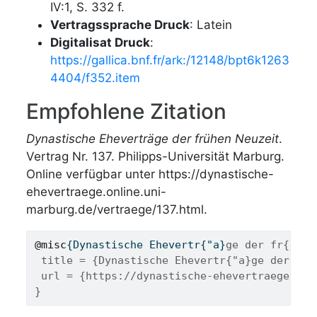
IV:1, S. 332 f.
Vertragssprache Druck
: Latein
Digitalisat Druck
:
https://gallica.bnf.fr/ark:/12148/bpt6k1263
4404/f352.item
Empfohlene Zitation
Dynastische Eheverträge der frühen Neuzeit
.
Vertrag Nr. 137. Philipps-Universität Marburg.
Online verfügbar unter https://dynastische-
ehevertraege.online.uni-
marburg.de/vertraege/137.html.
@misc
{
Dynastische
Ehevertr
{"
a
}
ge der fr{"u}h
 title = {Dynastische Ehevertr{"a}ge der fr{
 url = {https://dynastische-ehevertraege.onl
}