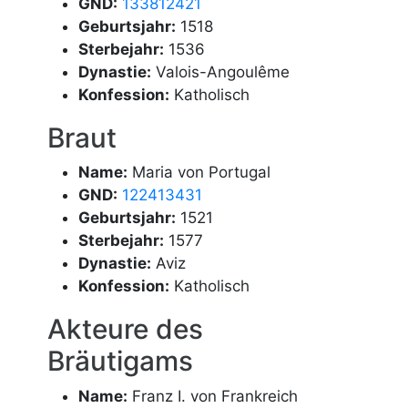
GND:
133812421
Geburtsjahr:
1518
Sterbejahr:
1536
Dynastie:
Valois-Angoulême
Konfession:
Katholisch
Braut
Name:
Maria von Portugal
GND:
122413431
Geburtsjahr:
1521
Sterbejahr:
1577
Dynastie:
Aviz
Konfession:
Katholisch
Akteure des
Bräutigams
Name:
Franz I. von Frankreich