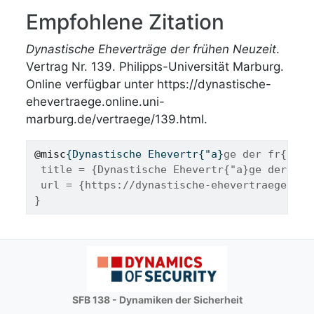
Empfohlene Zitation
Dynastische Eheverträge der frühen Neuzeit
.
Vertrag Nr. 139. Philipps-Universität Marburg.
Online verfügbar unter https://dynastische-
ehevertraege.online.uni-
marburg.de/vertraege/139.html.
@misc
{
Dynastische
Ehevertr
{"
a
}
ge der fr{"u}h
 title = {Dynastische Ehevertr{"a}ge der fr{
 url = {https://dynastische-ehevertraege.onl
}
SFB 138 - Dynamiken der Sicherheit