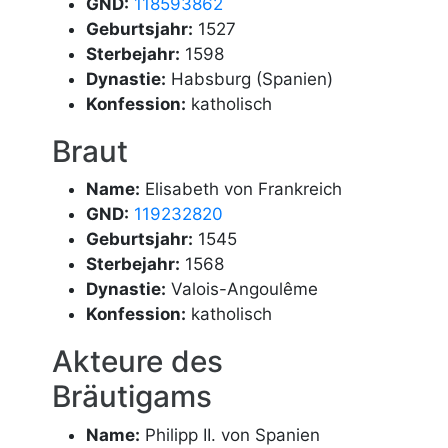
GND:
118593862
Geburtsjahr:
1527
Sterbejahr:
1598
Dynastie:
Habsburg (Spanien)
Konfession:
katholisch
Braut
Name:
Elisabeth von Frankreich
GND:
119232820
Geburtsjahr:
1545
Sterbejahr:
1568
Dynastie:
Valois-Angoulême
Konfession:
katholisch
Akteure des
Bräutigams
Name:
Philipp II. von Spanien