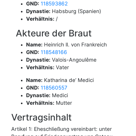
GND:
118593862
Dynastie:
Habsburg (Spanien)
Verhältnis:
/
Akteure der Braut
Name:
Heinrich II. von Frankreich
GND:
118548166
Dynastie:
Valois-Angoulême
Verhältnis:
Vater
Name:
Katharina de’ Medici
GND:
118560557
Dynastie:
Medici
Verhältnis:
Mutter
Vertragsinhalt
Artikel 1: Eheschließung vereinbart: unter