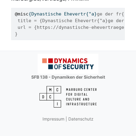
@misc
{
Dynastische
Ehevertr
{"
a
}
ge der fr{"u}h
 title = {Dynastische Ehevertr{"a}ge der fr{
 url = {https://dynastische-ehevertraege.onl
}
SFB 138 - Dynamiken der Sicherheit
Impressum
|
Datenschutz