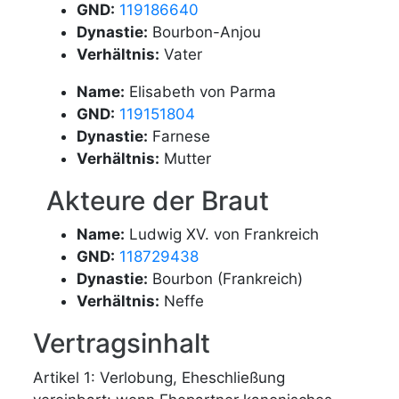
GND:
119186640
Dynastie:
Bourbon-Anjou
Verhältnis:
Vater
Name:
Elisabeth von Parma
GND:
119151804
Dynastie:
Farnese
Verhältnis:
Mutter
Akteure der Braut
Name:
Ludwig XV. von Frankreich
GND:
118729438
Dynastie:
Bourbon (Frankreich)
Verhältnis:
Neffe
Vertragsinhalt
Artikel 1: Verlobung, Eheschließung