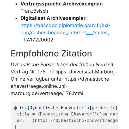
Vertragssprache Archivexemplar
:
Französisch
Digitalisat Archivexemplar
:
https://basedoc.diplomatie.gouv.fr/exl-
php/recherche/mae_internet___traites
,
TRA17220002
Empfohlene Zitation
Dynastische Eheverträge der frühen Neuzeit
.
Vertrag Nr. 178. Philipps-Universität Marburg.
Online verfügbar unter https://dynastische-
ehevertraege.online.uni-
marburg.de/vertraege/178.html.
@misc
{
Dynastische
Ehevertr
{"
a
}
ge der fr{"u}h
 title = {Dynastische Ehevertr{"a}ge der fr{
 url = {https://dynastische-ehevertraege.onl
}