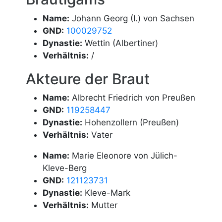
Name:
Johann Georg (I.) von Sachsen
GND:
100029752
Dynastie:
Wettin (Albertiner)
Verhältnis:
/
Akteure der Braut
Name:
Albrecht Friedrich von Preußen
GND:
119258447
Dynastie:
Hohenzollern (Preußen)
Verhältnis:
Vater
Name:
Marie Eleonore von Jülich-
Kleve-Berg
GND:
121123731
Dynastie:
Kleve-Mark
Verhältnis:
Mutter