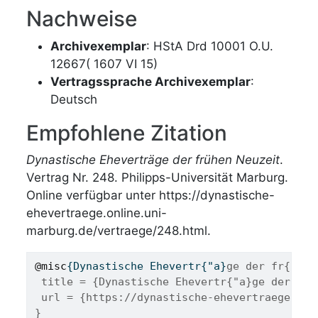
Nachweise
Archivexemplar
: HStA Drd 10001 O.U.
12667( 1607 VI 15)
Vertragssprache Archivexemplar
:
Deutsch
Empfohlene Zitation
Dynastische Eheverträge der frühen Neuzeit
.
Vertrag Nr. 248. Philipps-Universität Marburg.
Online verfügbar unter https://dynastische-
ehevertraege.online.uni-
marburg.de/vertraege/248.html.
@misc
{
Dynastische
Ehevertr
{"
a
}
ge der fr{"u}h
 title = {Dynastische Ehevertr{"a}ge der fr{
 url = {https://dynastische-ehevertraege.onl
}