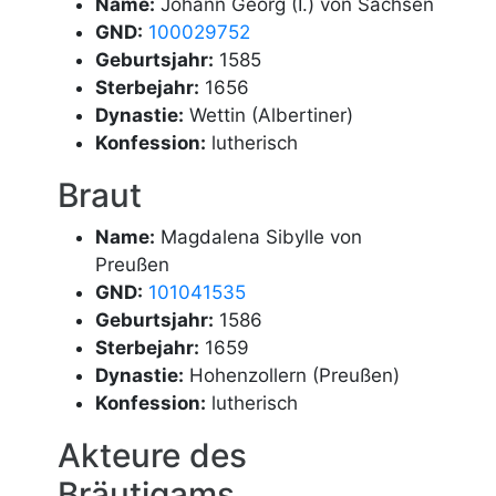
Name:
Johann Georg (I.) von Sachsen
GND:
100029752
Geburtsjahr:
1585
Sterbejahr:
1656
Dynastie:
Wettin (Albertiner)
Konfession:
lutherisch
Braut
Name:
Magdalena Sibylle von
Preußen
GND:
101041535
Geburtsjahr:
1586
Sterbejahr:
1659
Dynastie:
Hohenzollern (Preußen)
Konfession:
lutherisch
Akteure des
Bräutigams