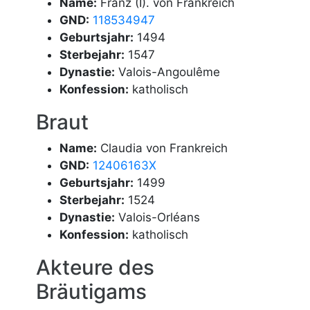
Name:
Franz (I). von Frankreich
GND:
118534947
Geburtsjahr:
1494
Sterbejahr:
1547
Dynastie:
Valois-Angoulême
Konfession:
katholisch
Braut
Name:
Claudia von Frankreich
GND:
12406163X
Geburtsjahr:
1499
Sterbejahr:
1524
Dynastie:
Valois-Orléans
Konfession:
katholisch
Akteure des
Bräutigams