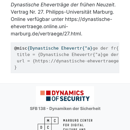
Dynastische Eheverträge der frühen Neuzeit
.
Vertrag Nr. 27. Philipps-Universität Marburg.
Online verfügbar unter https://dynastische-
ehevertraege.online.uni-
marburg.de/vertraege/27.html.
@misc
{
Dynastische
Ehevertr
{"
a
}
ge der fr{"u}h
 title = {Dynastische Ehevertr{"a}ge der fr{
 url = {https://dynastische-ehevertraege.onl
}
SFB 138 - Dynamiken der Sicherheit