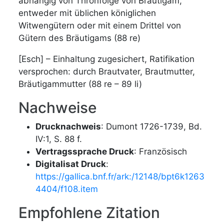
abhängig von Thronfolge von Bräutigam,
entweder mit üblichen königlichen
Witwengütern oder mit einem Drittel von
Gütern des Bräutigams (88 re)
[Esch] – Einhaltung zugesichert, Ratifikation
versprochen: durch Brautvater, Brautmutter,
Bräutigammutter (88 re – 89 li)
Nachweise
Drucknachweis
: Dumont 1726-1739, Bd.
IV:1, S. 88 f.
Vertragssprache Druck
: Französisch
Digitalisat Druck
:
https://gallica.bnf.fr/ark:/12148/bpt6k1263
4404/f108.item
Empfohlene Zitation