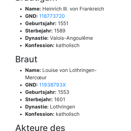
Name:
Heinrich III. von Frankreich
GND:
118773720
Geburtsjahr:
1551
Sterbejahr:
1589
Dynastie:
Valois-Angoulême
Konfession:
katholisch
Braut
Name:
Louise von Lothringen-
Mercœur
GND:
11938793X
Geburtsjahr:
1553
Sterbejahr:
1601
Dynastie:
Lothringen
Konfession:
katholisch
Akteure des