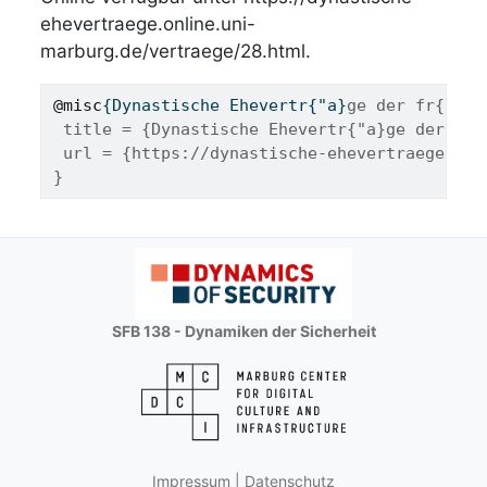
ehevertraege.online.uni-
marburg.de/vertraege/28.html.
@misc
{
Dynastische
Ehevertr
{"
a
}
ge der fr{"u}h
 title = {Dynastische Ehevertr{"a}ge der fr{
 url = {https://dynastische-ehevertraege.onl
}
SFB 138 - Dynamiken der Sicherheit
Impressum
|
Datenschutz