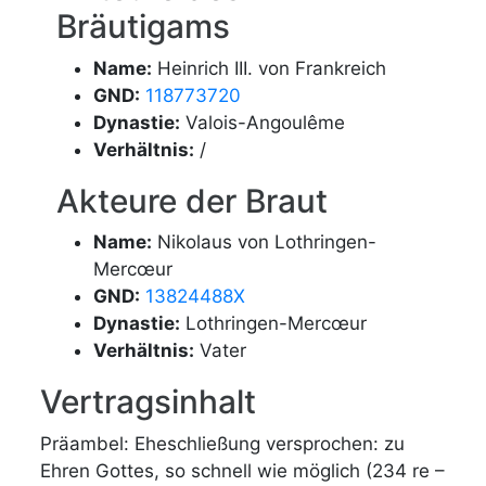
Bräutigams
Name:
Heinrich III. von Frankreich
GND:
118773720
Dynastie:
Valois-Angoulême
Verhältnis:
/
Akteure der Braut
Name:
Nikolaus von Lothringen-
Mercœur
GND:
13824488X
Dynastie:
Lothringen-Mercœur
Verhältnis:
Vater
Vertragsinhalt
Präambel: Eheschließung versprochen: zu
Ehren Gottes, so schnell wie möglich (234 re –