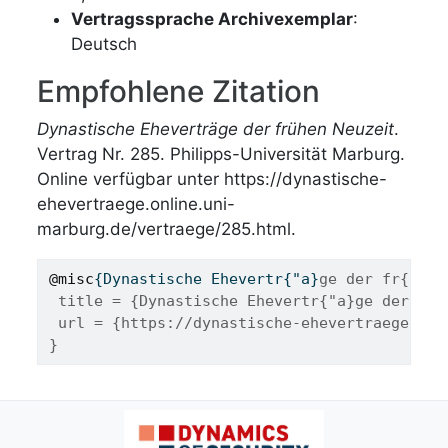
Vertragssprache Archivexemplar
:
Deutsch
Empfohlene Zitation
Dynastische Eheverträge der frühen Neuzeit
.
Vertrag Nr. 285. Philipps-Universität Marburg.
Online verfügbar unter https://dynastische-
ehevertraege.online.uni-
marburg.de/vertraege/285.html.
@misc
{
Dynastische
Ehevertr
{"
a
}
ge der fr{"u}h
 title = {Dynastische Ehevertr{"a}ge der fr{
 url = {https://dynastische-ehevertraege.onl
}