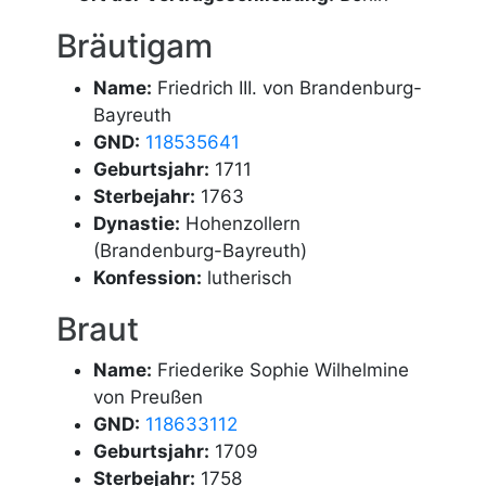
Bräutigam
Name:
Friedrich III. von Brandenburg-
Bayreuth
GND:
118535641
Geburtsjahr:
1711
Sterbejahr:
1763
Dynastie:
Hohenzollern
(Brandenburg-Bayreuth)
Konfession:
lutherisch
Braut
Name:
Friederike Sophie Wilhelmine
von Preußen
GND:
118633112
Geburtsjahr:
1709
Sterbejahr:
1758