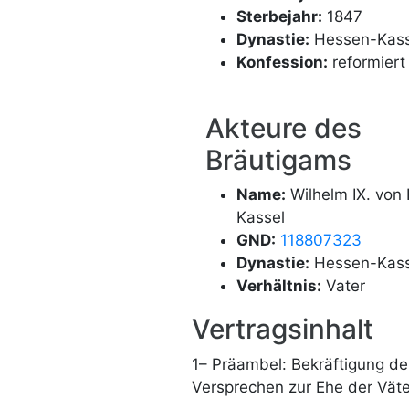
Sterbejahr:
1847
Dynastie:
Hessen-Kass
Konfession:
reformiert
Akteure des
Bräutigams
Name:
Wilhelm IX. von
Kassel
GND:
118807323
Dynastie:
Hessen-Kass
Verhältnis:
Vater
Vertragsinhalt
1– Präambel: Bekräftigung d
Versprechen zur Ehe der Väte