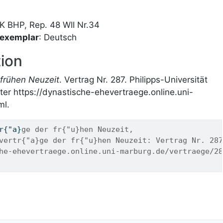
K BHP, Rep. 48 WII Nr.34
vexemplar
: Deutsch
ion
frühen Neuzeit
. Vertrag Nr. 287. Philipps-Universität
ter https://dynastische-ehevertraege.online.uni-
ml.
r
{"
a
}
ge der fr{"u}hen Neuzeit,
vertr{"a}ge der fr{"u}hen Neuzeit: Vertrag Nr. 287
he-ehevertraege.online.uni-marburg.de/vertraege/28