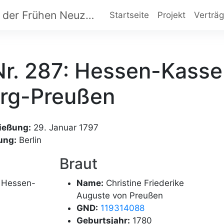
Dynastische Eheverträge der Frühen Neuzeit
Startseite
Projekt
Verträ
Nr. 287: Hessen-Kasse
rg-Preußen
ießung:
29. Januar 1797
ung:
Berlin
Braut
n Hessen-
Name:
Christine Friederike
Auguste von Preußen
GND:
119314088
Geburtsjahr:
1780