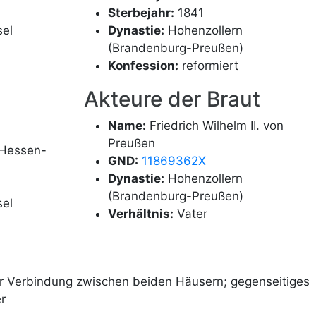
Sterbejahr:
1841
el
Dynastie:
Hohenzollern
(Brandenburg-Preußen)
Konfession:
reformiert
Akteure der Braut
Name:
Friedrich Wilhelm II. von
Preußen
 Hessen-
GND:
11869362X
Dynastie:
Hohenzollern
(Brandenburg-Preußen)
el
Verhältnis:
Vater
er Verbindung zwischen beiden Häusern; gegenseitiges
r