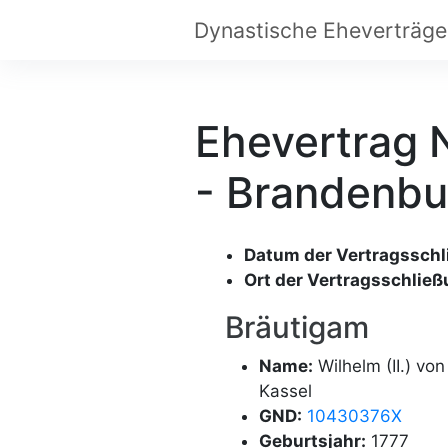
Ehevertrag 
- Brandenbu
Datum der Vertragsschl
Ort der Vertragsschließ
Bräutigam
Name:
Wilhelm (II.) vo
Kassel
GND:
10430376X
Geburtsjahr:
1777