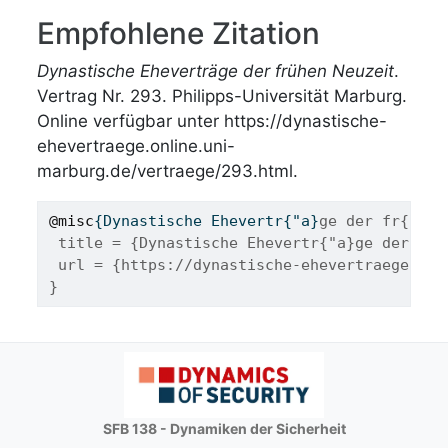
Empfohlene Zitation
Dynastische Eheverträge der frühen Neuzeit
.
Vertrag Nr. 293. Philipps-Universität Marburg.
Online verfügbar unter https://dynastische-
ehevertraege.online.uni-
marburg.de/vertraege/293.html.
@misc
{
Dynastische
Ehevertr
{"
a
}
ge der fr{"u}h
 title = {Dynastische Ehevertr{"a}ge der fr{
 url = {https://dynastische-ehevertraege.onl
}
SFB 138 - Dynamiken der Sicherheit