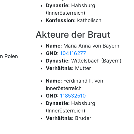
)
Dynastie:
Habsburg
(Innerösterreich)
Konfession:
katholisch
Akteure der Braut
Name:
Maria Anna von Bayern
GND:
104116277
on Polen
Dynastie:
Wittelsbach (Bayern)
Verhältnis:
Mutter
)
Name:
Ferdinand II. von
Innerösterreich
GND:
118532510
Dynastie:
Habsburg
(Innerösterreich)
Verhältnis:
Bruder