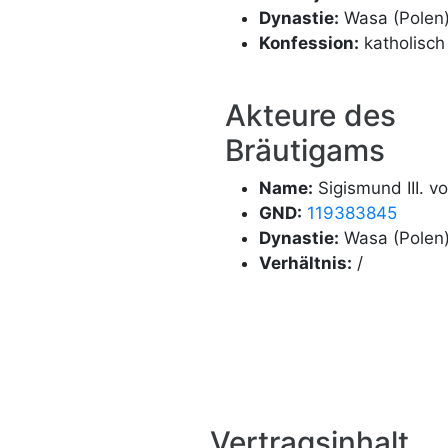
Dynastie:
Wasa (Polen
Konfession:
katholisch
Akteure des
Bräutigams
Name:
Sigismund III. v
GND:
119383845
Dynastie:
Wasa (Polen
Verhältnis:
/
Vertragsinhalt