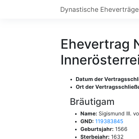
Ehevertrag N
Innerösterre
Datum der Vertragsschl
Ort der Vertragsschließ
Bräutigam
Name:
Sigismund III. v
GND:
119383845
Geburtsjahr:
1566
Sterbejahr:
1632