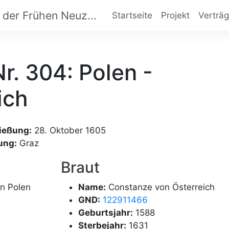
Dynastische Eheverträge der Frühen Neuzeit
Startseite
Projekt
Verträ
r. 304: Polen -
ich
ießung:
28. Oktober 1605
ung:
Graz
Braut
on Polen
Name:
Constanze von Österreich
GND:
122911466
Geburtsjahr:
1588
Sterbejahr:
1631