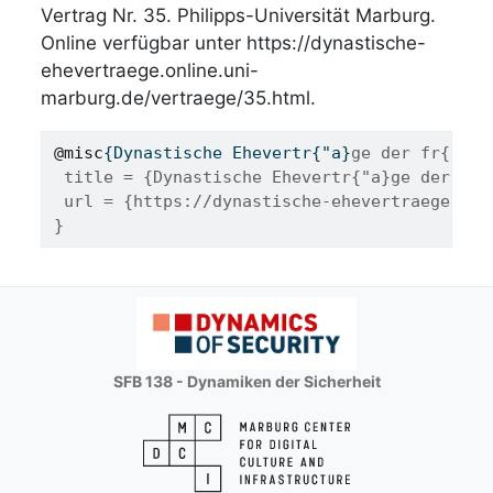
Vertrag Nr. 35. Philipps-Universität Marburg.
Online verfügbar unter https://dynastische-
ehevertraege.online.uni-
marburg.de/vertraege/35.html.
@misc
{
Dynastische
Ehevertr
{"
a
}
ge der fr{"u}h
 title = {Dynastische Ehevertr{"a}ge der fr{
 url = {https://dynastische-ehevertraege.onl
}
SFB 138 - Dynamiken der Sicherheit