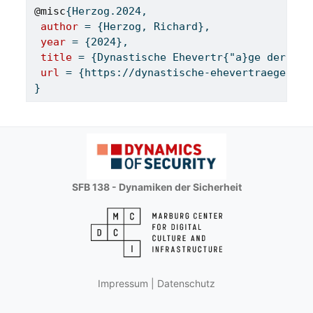
@misc
{
Herzog
.
2024
,
author
 = {Herzog, Richard},
year
 = {2024},
title
 = {Dynastische Ehevertr{"a}ge der fr{
url
 = {https://dynastische-ehevertraege.onl
}
SFB 138 - Dynamiken der Sicherheit
Impressum
|
Datenschutz