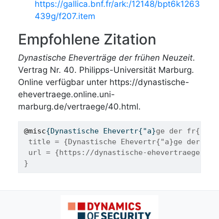
https://gallica.bnf.fr/ark:/12148/bpt6k1263
439g/f207.item
Empfohlene Zitation
Dynastische Eheverträge der frühen Neuzeit
.
Vertrag Nr. 40. Philipps-Universität Marburg.
Online verfügbar unter https://dynastische-
ehevertraege.online.uni-
marburg.de/vertraege/40.html.
@misc
{
Dynastische
Ehevertr
{"
a
}
ge der fr{"u}h
 title = {Dynastische Ehevertr{"a}ge der fr{
 url = {https://dynastische-ehevertraege.onl
}