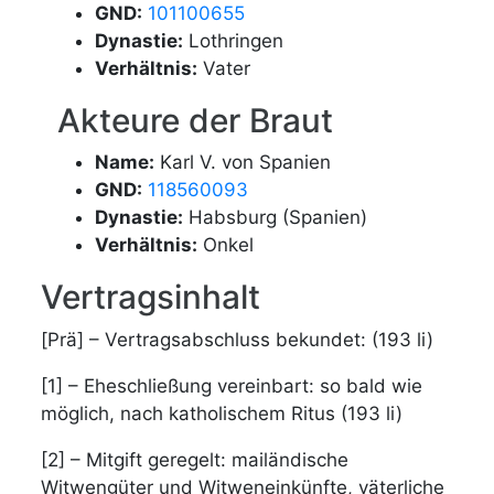
GND:
101100655
Dynastie:
Lothringen
Verhältnis:
Vater
Akteure der Braut
Name:
Karl V. von Spanien
GND:
118560093
Dynastie:
Habsburg (Spanien)
Verhältnis:
Onkel
Vertragsinhalt
[Prä] – Vertragsabschluss bekundet: (193 li)
[1] – Eheschließung vereinbart: so bald wie
möglich, nach katholischem Ritus (193 li)
[2] – Mitgift geregelt: mailändische
Witwengüter und Witweneinkünfte, väterliche