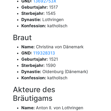
GND:
13692753X
Geburtsjahr:
1517
Sterbejahr:
1545
Dynastie:
Lothringen
Konfession:
katholisch
Braut
Name:
Christina von Dänemark
GND:
119328313
Geburtsjahr:
1521
Sterbejahr:
1590
Dynastie:
Oldenburg (Dänemark)
Konfession:
katholisch
Akteure des
Bräutigams
Name:
Anton II. von Lothringen