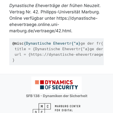
Dynastische Eheverträge der frühen Neuzeit
.
Vertrag Nr. 42. Philipps-Universität Marburg.
Online verfügbar unter https://dynastische-
ehevertraege.online.uni-
marburg.de/vertraege/42.html.
@misc
{
Dynastische
Ehevertr
{"
a
}
ge der fr{"u}h
 title = {Dynastische Ehevertr{"a}ge der fr{
 url = {https://dynastische-ehevertraege.onl
}
SFB 138 - Dynamiken der Sicherheit