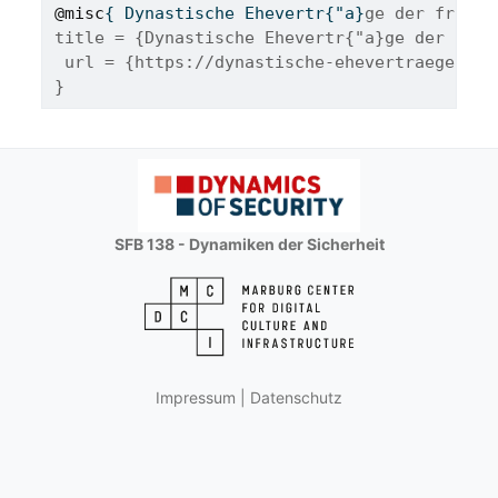
@misc
{ 
Dynastische
Ehevertr
{"
a
}
ge der fr{"u}
title = {Dynastische Ehevertr{"a}ge der fr{"
 url = {https://dynastische-ehevertraege.onl
}
SFB 138 - Dynamiken der Sicherheit
Impressum
|
Datenschutz