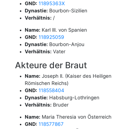
GND:
11895363X
Dynastie:
Bourbon-Sizilien
Verhältnis:
/
Name:
Karl III. von Spanien
GND:
118925059
Dynastie:
Bourbon-Anjou
Verhältnis:
Vater
Akteure der Braut
Name:
Joseph II. (Kaiser des Heiligen
Römischen Reichs)
GND:
118558404
Dynastie:
Habsburg-Lothringen
Verhältnis:
Bruder
Name:
Maria Theresia von Österreich
GND:
118577867