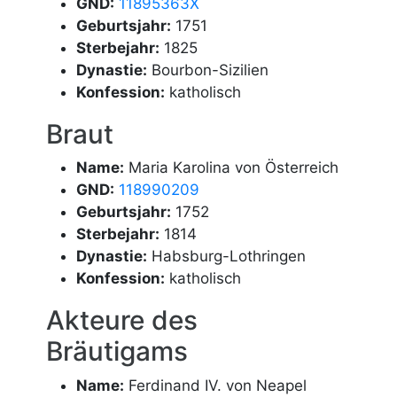
GND:
11895363X
Geburtsjahr:
1751
Sterbejahr:
1825
Dynastie:
Bourbon-Sizilien
Konfession:
katholisch
Braut
Name:
Maria Karolina von Österreich
GND:
118990209
Geburtsjahr:
1752
Sterbejahr:
1814
Dynastie:
Habsburg-Lothringen
Konfession:
katholisch
Akteure des
Bräutigams
Name:
Ferdinand IV. von Neapel