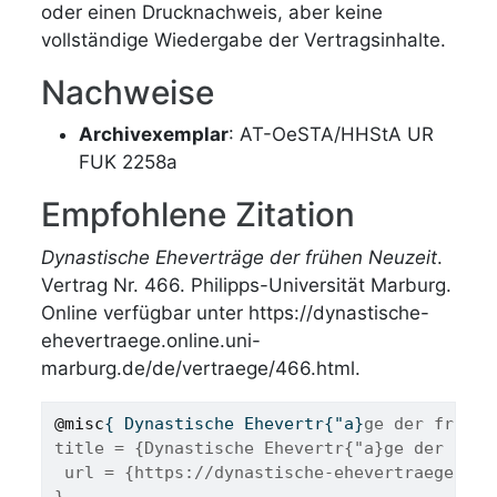
oder einen Drucknachweis, aber keine
vollständige Wiedergabe der Vertragsinhalte.
Nachweise
Archivexemplar
: AT-OeSTA/HHStA UR
FUK 2258a
Empfohlene Zitation
Dynastische Eheverträge der frühen Neuzeit
.
Vertrag Nr. 466. Philipps-Universität Marburg.
Online verfügbar unter https://dynastische-
ehevertraege.online.uni-
marburg.de/de/vertraege/466.html.
@misc
{ 
Dynastische
Ehevertr
{"
a
}
ge der fr{"u}
title = {Dynastische Ehevertr{"a}ge der fr{"
 url = {https://dynastische-ehevertraege.onl
}