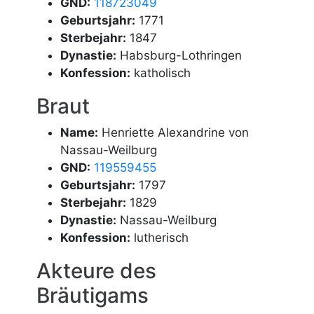
GND:
118723049
Geburtsjahr:
1771
Sterbejahr:
1847
Dynastie:
Habsburg-Lothringen
Konfession:
katholisch
Braut
Name:
Henriette Alexandrine von
Nassau-Weilburg
GND:
119559455
Geburtsjahr:
1797
Sterbejahr:
1829
Dynastie:
Nassau-Weilburg
Konfession:
lutherisch
Akteure des
Bräutigams