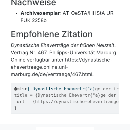
Nachweise
Archivexemplar
: AT-OeSTA/HHStA UR
FUK 2258b
Empfohlene Zitation
Dynastische Eheverträge der frühen Neuzeit
.
Vertrag Nr. 467. Philipps-Universität Marburg.
Online verfügbar unter https://dynastische-
ehevertraege.online.uni-
marburg.de/de/vertraege/467.html.
@misc
{ 
Dynastische
Ehevertr
{"
a
}
ge der fr{"u}
title = {Dynastische Ehevertr{"a}ge der fr{"
 url = {https://dynastische-ehevertraege.onl
}