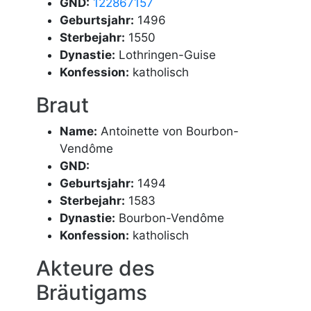
GND:
122867157
Geburtsjahr:
1496
Sterbejahr:
1550
Dynastie:
Lothringen-Guise
Konfession:
katholisch
Braut
Name:
Antoinette von Bourbon-
Vendôme
GND:
Geburtsjahr:
1494
Sterbejahr:
1583
Dynastie:
Bourbon-Vendôme
Konfession:
katholisch
Akteure des
Bräutigams