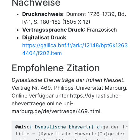
Nachweise
Drucknachweis
: Dumont 1726-1739, Bd.
IV:1, S. 180-182 (1505 X 12)
Vertragssprache Druck
: Französisch
Digitalisat Druck
:
https://gallica.bnf.fr/ark:/12148/bpt6k1263
4404/f202.item
Empfohlene Zitation
Dynastische Eheverträge der frühen Neuzeit
.
Vertrag Nr. 469. Philipps-Universität Marburg.
Online verfügbar unter https://dynastische-
ehevertraege.online.uni-
marburg.de/de/vertraege/469.html.
@misc
{ 
Dynastische
Ehevertr
{"
a
}
ge der fr{"u}
title = {Dynastische Ehevertr{"a}ge der fr{"