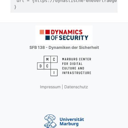
 url = {https://dynastische-ehevertraege.onl
}
SFB 138 - Dynamiken der Sicherheit
Impressum
|
Datenschutz