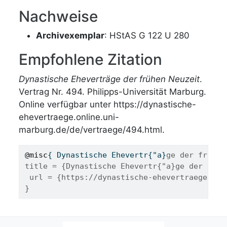
Nachweise
Archivexemplar
: HStAS G 122 U 280
Empfohlene Zitation
Dynastische Eheverträge der frühen Neuzeit
.
Vertrag Nr. 494. Philipps-Universität Marburg.
Online verfügbar unter https://dynastische-
ehevertraege.online.uni-
marburg.de/de/vertraege/494.html.
@misc
{ 
Dynastische
Ehevertr
{"
a
}
ge der fr{"u}
title = {Dynastische Ehevertr{"a}ge der fr{"
 url = {https://dynastische-ehevertraege.onl
}