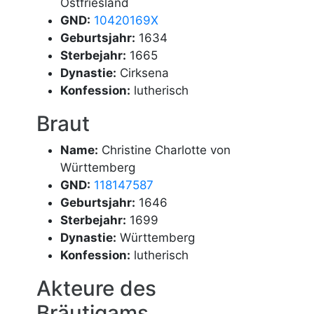
Ostfriesland
GND:
10420169X
Geburtsjahr:
1634
Sterbejahr:
1665
Dynastie:
Cirksena
Konfession:
lutherisch
Braut
Name:
Christine Charlotte von
Württemberg
GND:
118147587
Geburtsjahr:
1646
Sterbejahr:
1699
Dynastie:
Württemberg
Konfession:
lutherisch
Akteure des
Bräutigams