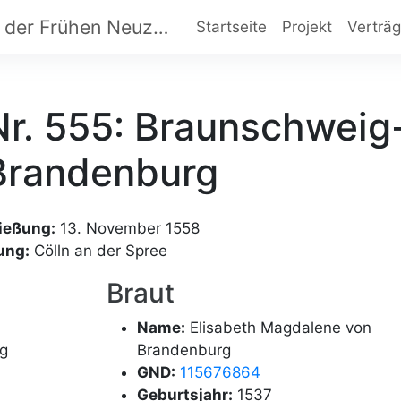
Dynastische Eheverträge der Frühen Neuzeit
Startseite
Projekt
Verträ
Nr. 555: Braunschweig
Brandenburg
ießung:
13. November 1558
ung:
Cölln an der Spree
Braut
Name:
Elisabeth Magdalene von
g
Brandenburg
GND:
115676864
Geburtsjahr:
1537