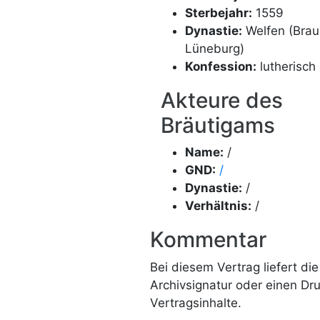
Sterbejahr:
1559
Dynastie:
Welfen (Bra
Lüneburg)
Konfession:
lutherisch
Akteure des
Bräutigams
Name:
/
GND:
/
Dynastie:
/
Verhältnis:
/
Kommentar
Bei diesem Vertrag liefert d
Archivsignatur oder einen Dr
Vertragsinhalte.