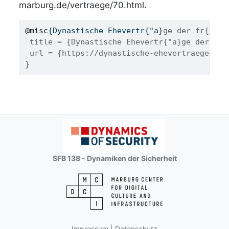
marburg.de/vertraege/70.html.
@misc
{
Dynastische
Ehevertr
{"
a
}
ge der fr{"u}h
 title = {Dynastische Ehevertr{"a}ge der fr{
 url = {https://dynastische-ehevertraege.onl
}
SFB 138 - Dynamiken der Sicherheit
Impressum
|
Datenschutz