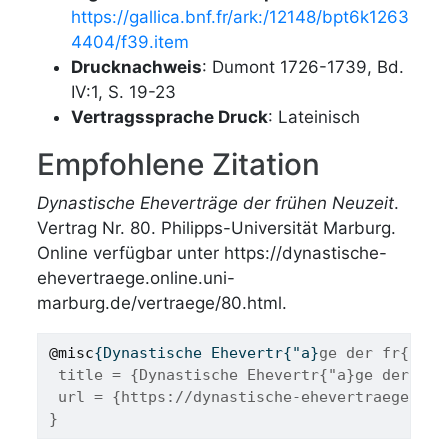
https://gallica.bnf.fr/ark:/12148/bpt6k1263
4404/f39.item
Drucknachweis
: Dumont 1726-1739, Bd.
IV:1, S. 19-23
Vertragssprache Druck
: Lateinisch
Empfohlene Zitation
Dynastische Eheverträge der frühen Neuzeit
.
Vertrag Nr. 80. Philipps-Universität Marburg.
Online verfügbar unter https://dynastische-
ehevertraege.online.uni-
marburg.de/vertraege/80.html.
@misc
{
Dynastische
Ehevertr
{"
a
}
ge der fr{"u}h
 title = {Dynastische Ehevertr{"a}ge der fr{
 url = {https://dynastische-ehevertraege.onl
}