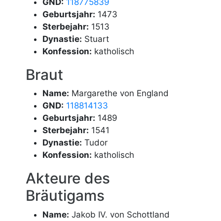
GND:
118775839
Geburtsjahr:
1473
Sterbejahr:
1513
Dynastie:
Stuart
Konfession:
katholisch
Braut
Name:
Margarethe von England
GND:
118814133
Geburtsjahr:
1489
Sterbejahr:
1541
Dynastie:
Tudor
Konfession:
katholisch
Akteure des
Bräutigams
Name:
Jakob IV. von Schottland