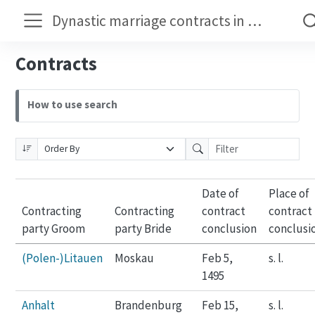
Dynastic marriage contracts in the early modern period
Contracts
How to use search
Date of
Place of
Contracting
Contracting
contract
contract
party Groom
party Bride
conclusion
conclusi
(Polen-)Litauen
Moskau
Feb 5,
s. l.
1495
Anhalt
Brandenburg
Feb 15,
s. l.