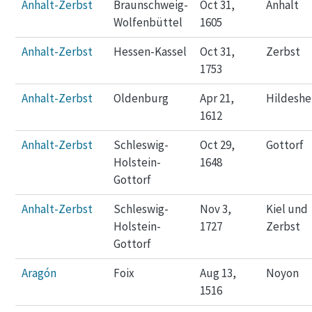
Anhalt-Zerbst
Braunschweig-
Oct 31,
Anhalt
Wolfenbüttel
1605
Anhalt-Zerbst
Hessen-Kassel
Oct 31,
Zerbst
1753
Anhalt-Zerbst
Oldenburg
Apr 21,
Hildesh
1612
Anhalt-Zerbst
Schleswig-
Oct 29,
Gottorf
Holstein-
1648
Gottorf
Anhalt-Zerbst
Schleswig-
Nov 3,
Kiel und
Holstein-
1727
Zerbst
Gottorf
Aragón
Foix
Aug 13,
Noyon
1516